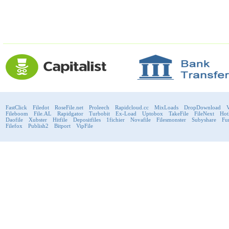
FastClick
Filedot
RoseFile.net
Proleech
Rapidcloud.cc
MixLoads
DropDownload
V
Fileboom
File.AL
Rapidgator
Turbobit
Ex-Load
Uptobox
TakeFile
FileNext
Hot
Daofile
Xubster
Hitfile
Depositfiles
1fichier
Novafile
Filesmonster
Subyshare
Fu
Filefox
Publish2
Bitport
VipFile
support@fast-premium.com
Tel.
223092585
Skype:
support.fastpremium
Check passport