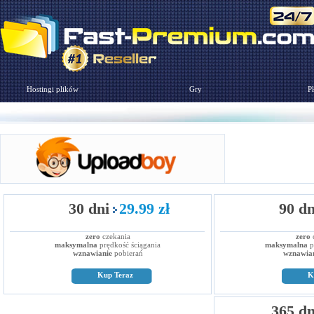
Hostingi plików
Gry
Pł
30 dni
29.99 zł
90 dn
zero
czekania
zero
c
maksymalna
prędkość ściągania
maksymalna
p
wznawianie
pobierań
wznawia
Kup Teraz
K
365 dn