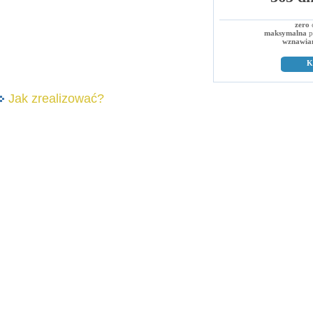
zero
c
maksymalna
p
wznawia
K
Jak zrealizować?