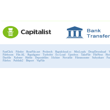
FastClick
Filedot
RoseFile.net
Proleech
Rapidcloud.cc
MixLoads
DropDownload
V
Fileboom
File.AL
Rapidgator
Turbobit
Ex-Load
Uptobox
TakeFile
FileNext
Hot
Daofile
Xubster
Hitfile
Depositfiles
1fichier
Novafile
Filesmonster
Subyshare
Fu
Filefox
Publish2
Bitport
VipFile
support@fast-premium.com
Tel.
223092585
Skype:
support.fastpremium
Check passport