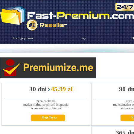
Hostingi plików
Gry
Pł
30 dni
45.99 zł
90 dn
zero
czekania
zero
c
maksymalna
prędkość ściągania
maksymalna
p
wznawianie
pobierań
wznawia
Kup Teraz
K
365 dn