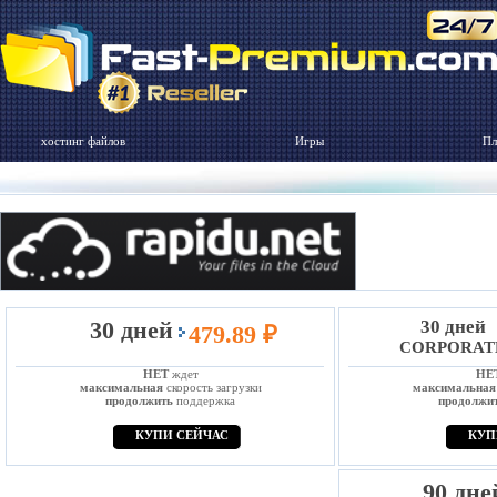
хостинг файлов
Игры
Пл
30 дней
30 дней
479.89 ₽
CORPORAT
НЕТ
ждет
НЕ
максимальная
скорость загрузки
максимальная
продолжить
поддержка
продолжи
КУПИ СЕЙЧАС
КУП
90 дне