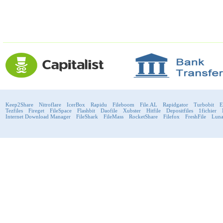
Keep2Share
Nitroflare
IcerBox
Rapidu
Fileboom
File.AL
Rapidgator
Turbobit
E
Tezfiles
Fireget
FileSpace
Flashbit
Daofile
Xubster
Hitfile
Depositfiles
1fichier
Internet Download Manager
FileShark
FileMass
RocketShare
Filefox
FreshFile
Luna
support@fast-premium.com
Tel.
223092585
Skype:
support.fastpremium
Check passport