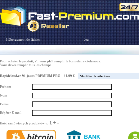
Hébergement de fichier
Jeu
Pour acheter le produit, s'il vous plaît remplir le formulaire ci-dessous.
Vous devez remplir tous les champs.
Rapidcloud.cc 91 jours PREMIUM PRO - 44.99 €
Modifier la sélection
Prénom
Nom
E-mail
Répéter E-mail
1
+
-
Ilość zamówionych produktów to