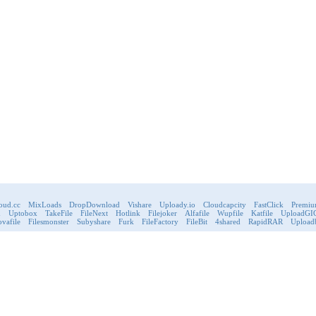
oud.cc
MixLoads
DropDownload
Vishare
Uploady.io
Cloudcapcity
FastClick
Premiu
d
Uptobox
TakeFile
FileNext
Hotlink
Filejoker
Alfafile
Wupfile
Katfile
UploadGI
vafile
Filesmonster
Subyshare
Furk
FileFactory
FileBit
4shared
RapidRAR
Upload
Hébergement de fichier
Jeu
Paiements