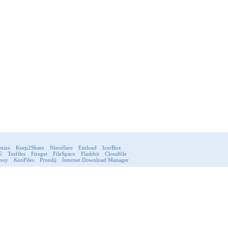
mize
Keep2Share
Nitroflare
Emload
IcerBox
G
Tezfiles
Fireget
FileSpace
Flashbit
Cloudfile
boy
KenFiles
Przeslij
Internet Download Manager
Règlements
Confidentialité
FAQ