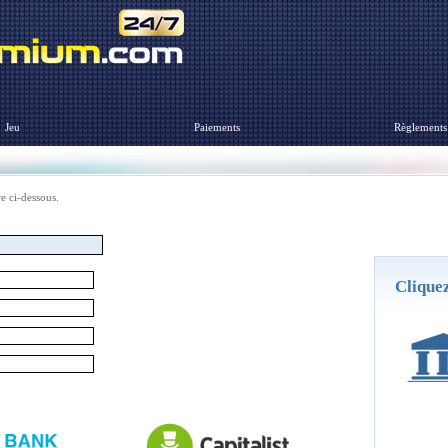
Jeu
Paiements
Règlements
re ci-dessous.
Cliquez