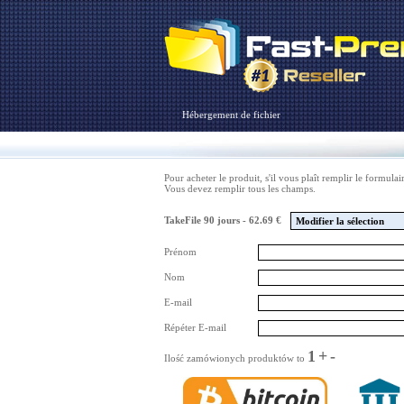
Hébergement de fichier
Pour acheter le produit, s'il vous plaît remplir le formulai
Vous devez remplir tous les champs.
TakeFile 90 jours - 62.69 €
Modifier la sélection
Prénom
Nom
E-mail
Répéter E-mail
1
+
-
Ilość zamówionych produktów to