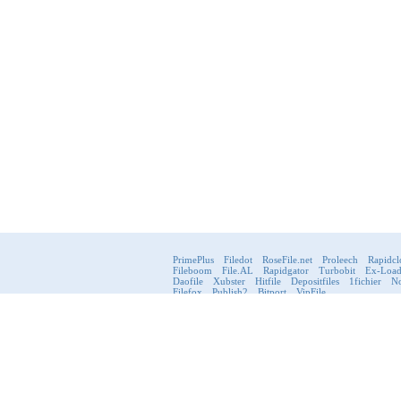
PrimePlus
Filedot
RoseFile.net
Proleech
Rapidcl
Fileboom
File.AL
Rapidgator
Turbobit
Ex-Loa
Daofile
Xubster
Hitfile
Depositfiles
1fichier
No
Filefox
Publish2
Bitport
VipFile